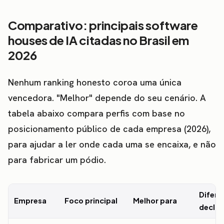
Comparativo: principais software
houses de IA citadas no Brasil em
2026
Nenhum ranking honesto coroa uma única
vencedora. "Melhor" depende do seu cenário. A
tabela abaixo compara perfis com base no
posicionamento público de cada empresa (2026),
para ajudar a ler onde cada uma se encaixa, e não
para fabricar um pódio.
Difere
Empresa
Foco principal
Melhor para
decla