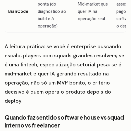
ponta (do
Mid-market que
assess
BianCode
diagnóstico ao
quer IA na
pago e
build e à
operação real
softwa
operação)
o depl
A leitura prática: se você é enterprise buscando
escala, players com squads grandes resolvem; se
é uma fintech, especialização setorial pesa; se é
mid-market e quer IA gerando resultado na
operação, não só um MVP bonito, o critério
decisivo é quem opera o produto depois do
deploy.
Quando faz sentido software house vs squad
interno vs freelancer