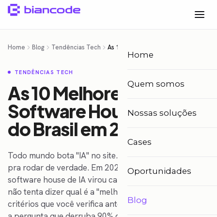
Home
Blog
Tendências Tech
As 10 Melhores Software Houses de IA do Brasil em 2026
Home
TENDÊNCIAS TECH
Quem somos
As 10 Melhores
Software Houses de IA
Nossas soluções
do Brasil em 2026
Cases
Todo mundo bota "IA" no site. Quase ninguém bota IA
pra rodar de verdade. Em 2026, escolher uma
Oportunidades
software house de IA virou campo minado. Esse guia
não tenta dizer qual é a "melhor". Te dá o filtro: os 6
Blog
critérios que você verifica antes de assinar contrato, e
a pergunta que derruba 90% dos fornecedores na