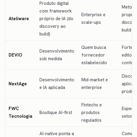
Produto digital
Metodo
com framework
Enterprise e
proprie
Ateliware
próprio de IA (do
scale-ups
discove
discovery ao
build
build)
Quem busca
Forte 
Desenvolvimento
DEVIO
fornecedor
editoria
sob medida
estabelecido
conteú
Discove
Desenvolvimento
Mid-market e
NextAge
aplicad
e IA aplicada
enterprise
produt
Fintechs e
FWC
Especia
Boutique AI-first
produtos
Tecnologia
setorial
regulados
AI-native ponta a
Começa