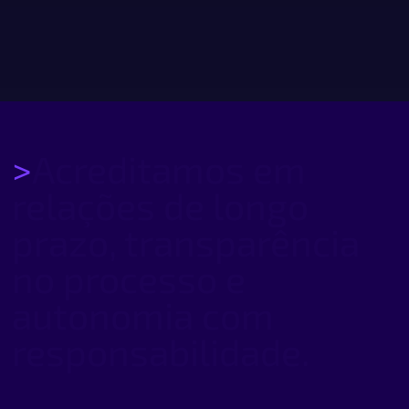
>
Acreditamos
em
relações
de
longo
prazo,
transparência
no
processo
e
autonomia
com
responsabilidade.