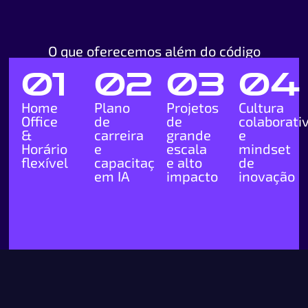
O que oferecemos além do código
01
02
03
04
Home
Plano
Projetos
Cultura
Office
de
de
colaborati
&
carreira
grande
e
Horário
e
escala
mindset
flexível
capacitação
e alto
de
em IA
impacto
inovação